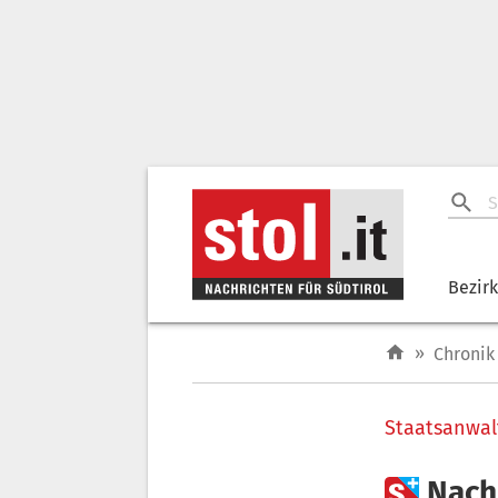
Bezir
»
Chronik
Staatsanwal

Nach 