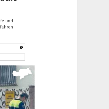
ife und
rfahren