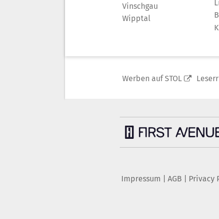
L
Vinschgau
B
Wipptal
K
Werben auf STOL
Leser
Impressum
|
AGB
|
Privacy 