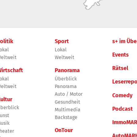
olitik
Sport
s+ im Übe
okal
Lokal
Events
eltweit
Weltweit
Rätsel
irtschaft
Panorama
okal
Überblick
Leserrepo
eltweit
Panorama
Auto / Motor
Comedy
ultur
Gesundheit
berblick
Podcast
Multimedia
unst
Backstage
ImmoMAR
usik
OnTour
heater
AutoMAR