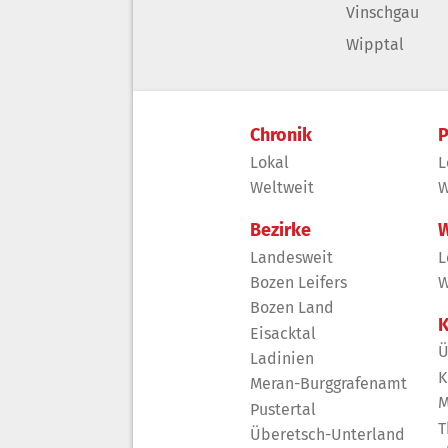
Vinschgau
Wipptal
Chronik
P
Lokal
L
Weltweit
W
Bezirke
W
Landesweit
L
Bozen Leifers
W
Bozen Land
K
Eisacktal
Ü
Ladinien
K
Meran-Burggrafenamt
M
Pustertal
T
Überetsch-Unterland