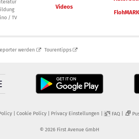
iteratur
Videos
ildung
FlohMAR
ino / TV
reporter werden
Tourentipps
Policy
|
Cookie Policy
|
Privacy Einstellungen
|
|
FAQ
Pu
2
©
2026
First Avenue GmbH