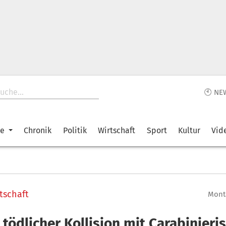
🕙 NE
ke
Chronik
Politik
Wirtschaft
Sport
Kultur
Vid
tschaft
Monta
tödlicher Kollision mit Carabinieris