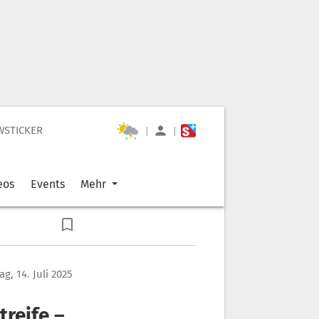
WSTICKER
|
|
eos
Events
Mehr
g, 14. Juli 2025
treife –