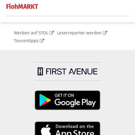
FlohMARKT
Werben auf STOL
Leserreporter werden
Tourentipps