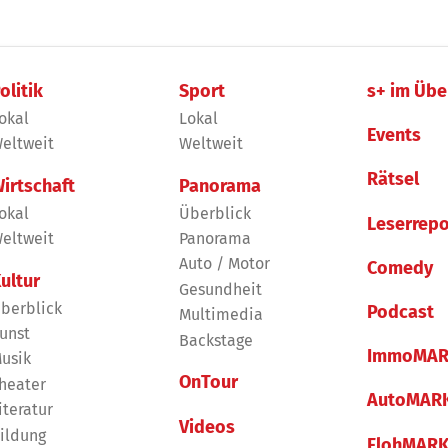
olitik
Sport
s+ im Übe
okal
Lokal
Events
eltweit
Weltweit
Rätsel
irtschaft
Panorama
okal
Überblick
Leserrepo
eltweit
Panorama
Auto / Motor
Comedy
ultur
Gesundheit
berblick
Podcast
Multimedia
unst
Backstage
ImmoMAR
usik
OnTour
heater
AutoMAR
iteratur
Videos
ildung
FlohMAR