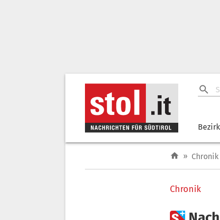
Bezir
»
Chronik
Chronik

Nach 