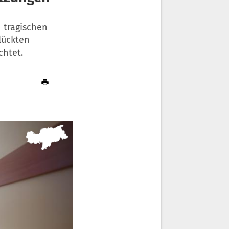
 tragischen
lückten
chtet.