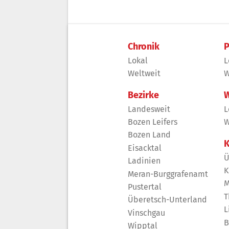
Chronik
P
Lokal
L
Weltweit
W
Bezirke
W
Landesweit
L
Bozen Leifers
W
Bozen Land
K
Eisacktal
Ü
Ladinien
K
Meran-Burggrafenamt
M
Pustertal
T
Überetsch-Unterland
L
Vinschgau
B
Wipptal