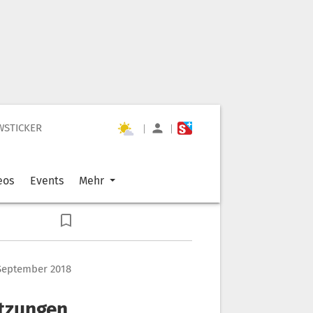
WSTICKER
|
|
eos
Events
Mehr
 September 2018
etzungen