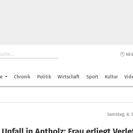
🕙 NE
ke
Chronik
Politik
Wirtschaft
Sport
Kultur
Vid
Samstag, 8.
Unfall in Antholz: Frau erliegt Verl