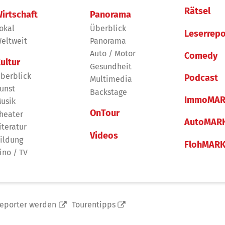
Rätsel
irtschaft
Panorama
okal
Überblick
Leserrepo
eltweit
Panorama
Auto / Motor
Comedy
ultur
Gesundheit
berblick
Podcast
Multimedia
unst
Backstage
ImmoMAR
usik
OnTour
heater
AutoMAR
iteratur
Videos
ildung
FlohMAR
ino / TV
reporter werden
Tourentipps