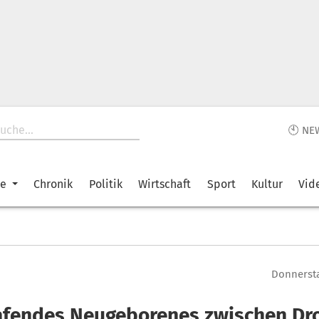
🕙 NE
ke
Chronik
Politik
Wirtschaft
Sport
Kultur
Vid
Donnersta
afendes Neugeborenes zwischen Dr