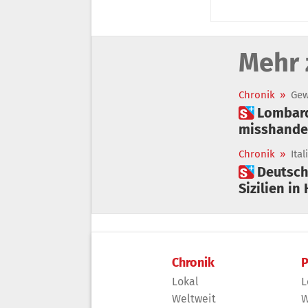
Mehr 
Chronik
»
Gew
 Lombardei: 35 Kinder von Betreuerinnen in Kinderkrippe
misshande
Chronik
»
Ital
 Deutscher „Guru“ wegen Verdacht der Kindesmisshandlung auf
Sizilien in 
Chronik
P
Lokal
L
Weltweit
W