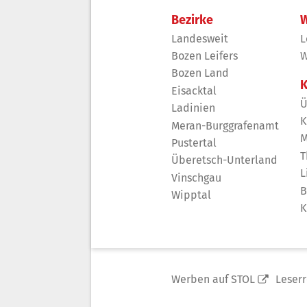
Bezirke
W
Landesweit
L
Bozen Leifers
W
Bozen Land
K
Eisacktal
Ü
Ladinien
K
Meran-Burggrafenamt
M
Pustertal
T
Überetsch-Unterland
L
Vinschgau
B
Wipptal
K
Werben auf STOL
Leser