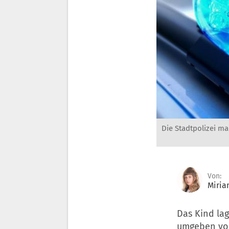
Die Stadtpolizei m
Von:
Miria
Das Kind la
umgeben von