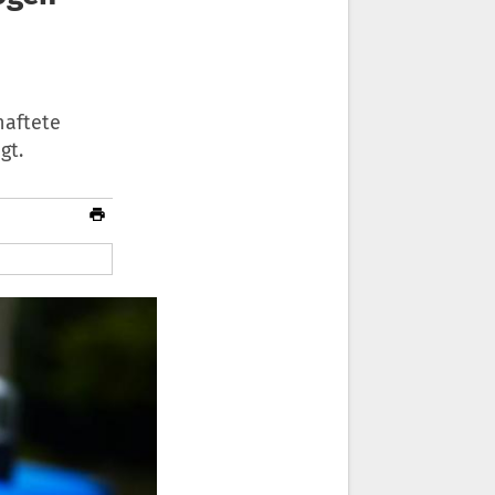
haftete
gt.