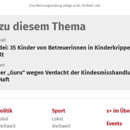
zu diesem Thema
alt
lt
ien
Haft
olitik
Sport
s+ im Übe
okal
Lokal
Events
eltweit
Weltweit