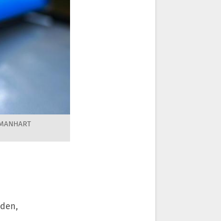
 MANHART
oden,