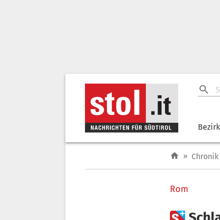
Bezir
»
Chronik
Rom

Schl