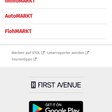
ImmoMARKT
AutoMARKT
FlohMARKT
Werben auf STOL
Leserreporter werden
Tourentipps