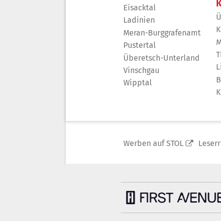
K
Eisacktal
Ü
Ladinien
K
Meran-Burggrafenamt
M
Pustertal
T
Überetsch-Unterland
L
Vinschgau
B
Wipptal
K
Werben auf STOL
Leser