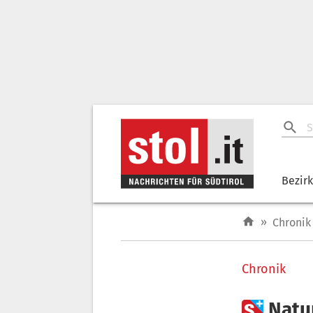
Bezir
»
Chronik
Chronik

Natu