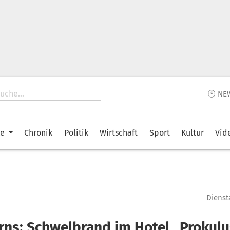
🕙 NE
ke
Chronik
Politik
Wirtschaft
Sport
Kultur
Vid
Dienst
rns: Schwelbrand im Hotel „Prokulu