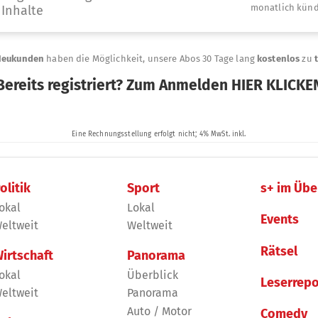
olitik
Sport
s+ im Übe
okal
Lokal
Events
eltweit
Weltweit
Rätsel
irtschaft
Panorama
okal
Überblick
Leserrepo
eltweit
Panorama
Auto / Motor
Comedy