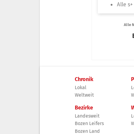
Chronik
P
Lokal
L
Weltweit
W
Bezirke
W
Landesweit
L
Bozen Leifers
W
Bozen Land