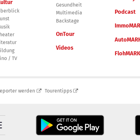
ultur
Gesundheit
berblick
Podcast
Multimedia
unst
Backstage
ImmoMAR
usik
OnTour
heater
AutoMAR
iteratur
Videos
ildung
FlohMAR
ino / TV
reporter werden
Tourentipps