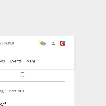
WSTICKER
|
|
eos
Events
Mehr
ag, 1. März 2011
s“