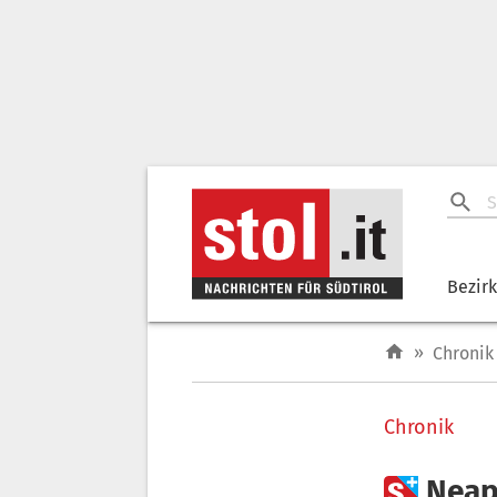
Bezir
»
Chronik
Chronik

Neap