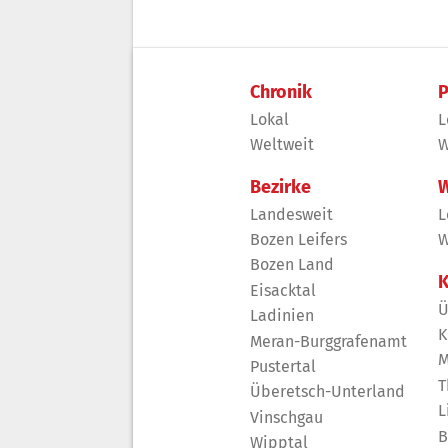
Chronik
P
Lokal
L
Weltweit
W
Bezirke
W
Landesweit
L
Bozen Leifers
W
Bozen Land
K
Eisacktal
Ü
Ladinien
K
Meran-Burggrafenamt
M
Pustertal
T
Überetsch-Unterland
L
Vinschgau
B
Wipptal