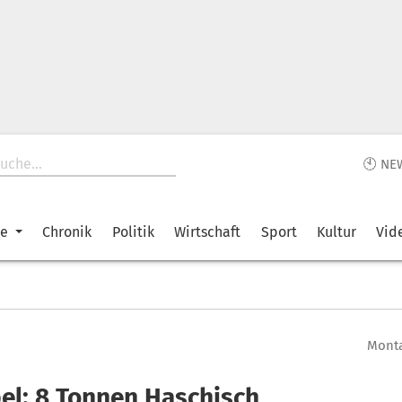
🕙 NE
ke
Chronik
Politik
Wirtschaft
Sport
Kultur
Vid
Monta
el: 8 Tonnen Haschisch