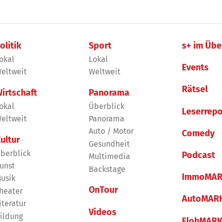
olitik
Sport
s+ im Übe
okal
Lokal
Events
eltweit
Weltweit
Rätsel
irtschaft
Panorama
okal
Überblick
Leserrepo
eltweit
Panorama
Auto / Motor
Comedy
ultur
Gesundheit
berblick
Podcast
Multimedia
unst
Backstage
ImmoMAR
usik
OnTour
heater
AutoMAR
iteratur
Videos
ildung
FlohMAR