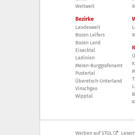
Weltweit
W
Bezirke
W
Landesweit
L
Bozen Leifers
W
Bozen Land
K
Eisacktal
Ü
Ladinien
K
Meran-Burggrafenamt
M
Pustertal
T
Überetsch-Unterland
L
Vinschgau
B
Wipptal
K
Werben auf STOL
Leser