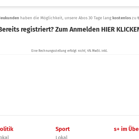
olitik
Sport
s+ im Übe
okal
Lokal