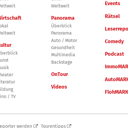
Events
eltweit
Weltweit
Rätsel
irtschaft
Panorama
okal
Überblick
Leserrepo
eltweit
Panorama
Auto / Motor
Comedy
ultur
Gesundheit
berblick
Podcast
Multimedia
unst
Backstage
ImmoMAR
usik
OnTour
heater
AutoMAR
iteratur
Videos
ildung
FlohMAR
ino / TV
reporter werden
Tourentipps