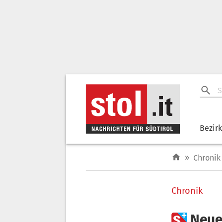
Bezir
»
Chronik
Chronik

Neue