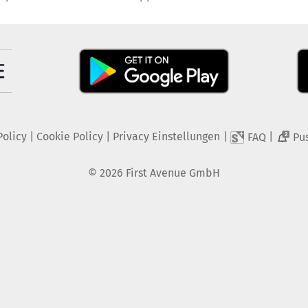
Policy
|
Cookie Policy
|
Privacy Einstellungen
|
|
FAQ
Pu
2
©
2026
First Avenue GmbH