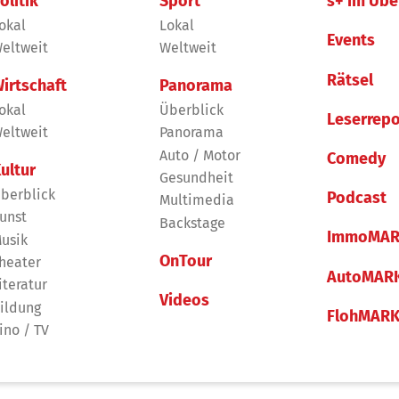
olitik
Sport
s+ im Übe
okal
Lokal
Events
eltweit
Weltweit
Rätsel
irtschaft
Panorama
okal
Überblick
Leserrepo
eltweit
Panorama
Auto / Motor
Comedy
ultur
Gesundheit
berblick
Podcast
Multimedia
unst
Backstage
ImmoMAR
usik
OnTour
heater
AutoMAR
iteratur
Videos
ildung
FlohMAR
ino / TV