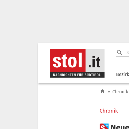
Bezir
»
Chronik
Chronik

Neue