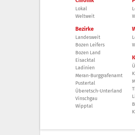
Chronik
P
Lokal
L
Weltweit
W
Bezirke
W
Landesweit
L
Bozen Leifers
W
Bozen Land
K
Eisacktal
Ü
Ladinien
K
Meran-Burggrafenamt
M
Pustertal
T
Überetsch-Unterland
L
Vinschgau
B
Wipptal
K