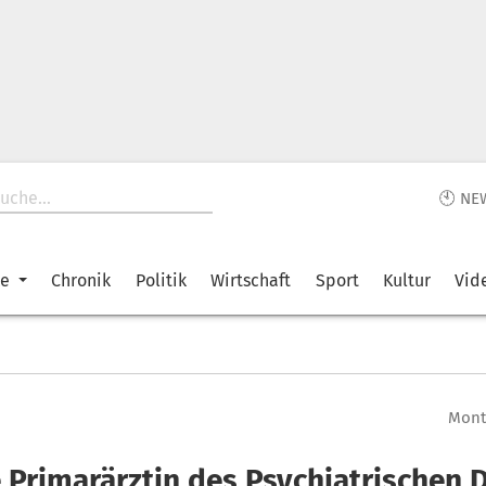
🕙 NE
ke
Chronik
Politik
Wirtschaft
Sport
Kultur
Vid
Monta
 Primarärztin des Psychiatrischen 