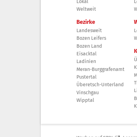
Lokal
L
Weltweit
W
Bezirke
W
Landesweit
L
Bozen Leifers
W
Bozen Land
K
Eisacktal
Ü
Ladinien
K
Meran-Burggrafenamt
M
Pustertal
T
Überetsch-Unterland
L
Vinschgau
B
Wipptal
K