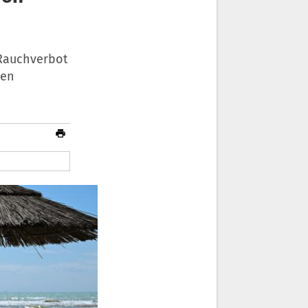
n Rauchverbot
hen