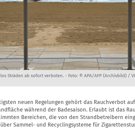
los Sträden ab sofort verboten. -
Foto: © APA/AFP (Archivbild) / 
tigsten neuen Regelungen gehört das Rauchverbot auf
ndfläche während der Badesaison. Erlaubt ist das Ra
timmten Bereichen, die von den Strandbetreibern eing
über Sammel- und Recyclingsysteme für Zigarettenst