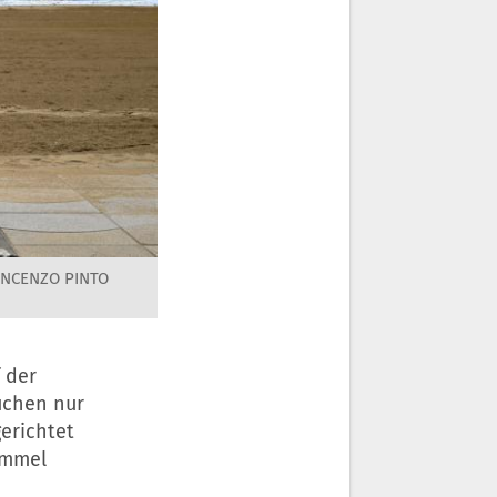
VINCENZO PINTO
 der
uchen nur
erichtet
ummel