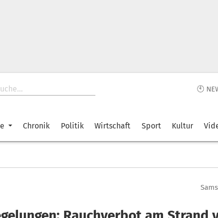
🕙 NE
ke
Chronik
Politik
Wirtschaft
Sport
Kultur
Vid
Samst
gelungen: Rauchverbot am Strand 