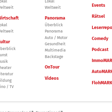
okal
Lokal
Events
eltweit
Weltweit
Rätsel
irtschaft
Panorama
okal
Überblick
Leserrepo
eltweit
Panorama
Auto / Motor
Comedy
ultur
Gesundheit
berblick
Podcast
Multimedia
unst
Backstage
ImmoMAR
usik
OnTour
heater
AutoMAR
iteratur
Videos
ildung
FlohMAR
ino / TV