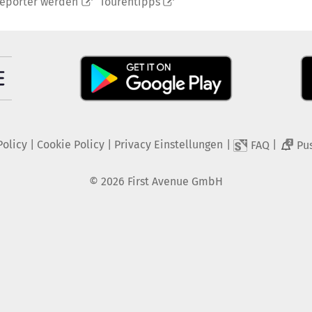
reporter werden
Tourentipps
Policy
|
Cookie Policy
|
Privacy Einstellungen
|
|
FAQ
Pu
2
©
2026
First Avenue GmbH