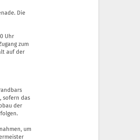
nade. Die
20 Uhr
 Zugang zum
lt auf der
randbars
, sofern das
Abbau der
folgen.
aßnahmen, um
ermeister