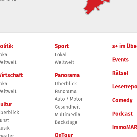
olitik
Sport
s+ im Übe
okal
Lokal
Events
eltweit
Weltweit
Rätsel
irtschaft
Panorama
okal
Überblick
Leserrepo
eltweit
Panorama
Auto / Motor
Comedy
ultur
Gesundheit
berblick
Podcast
Multimedia
unst
Backstage
ImmoMAR
usik
OnTour
heater