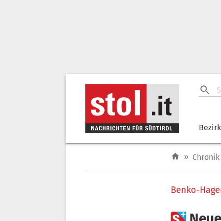
Bezir
»
Chronik
Benko-Hager

Neue