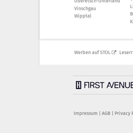
Überetsch-Unterland
L
Vinschgau
B
Wipptal
K
Werben auf STOL
Leser
Impressum
|
AGB
|
Privacy 