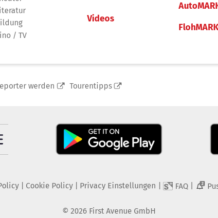
AutoMAR
iteratur
Videos
ildung
FlohMAR
ino / TV
reporter werden
Tourentipps
Policy
|
Cookie Policy
|
Privacy Einstellungen
|
|
FAQ
Pu
2
©
2026
First Avenue GmbH