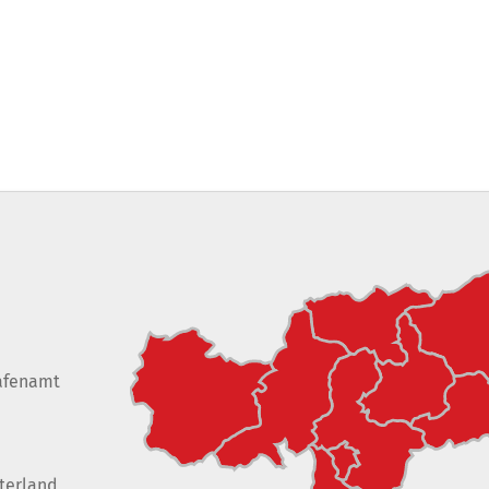
afenamt
terland