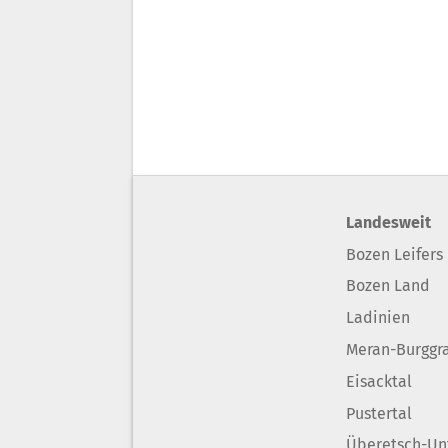
Landesweit
Bozen Leifers
Bozen Land
Ladinien
Meran-Burggr
Eisacktal
Pustertal
Überetsch-Un