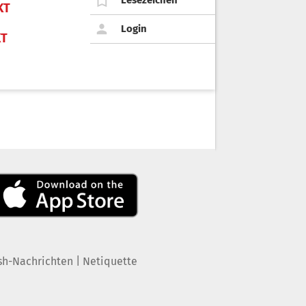
Lesezeichen
KT
Login
KT
|
sh-Nachrichten
Netiquette