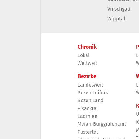
Vinschgau
Wipptal
Chronik
P
Lokal
L
Weltweit
W
Bezirke
W
Landesweit
L
Bozen Leifers
W
Bozen Land
K
Eisacktal
Ü
Ladinien
K
Meran-Burggrafenamt
M
Pustertal
T