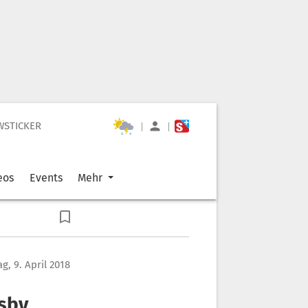
WSTICKER
|
|
eos
Events
Mehr
g, 9. April 2018
osby