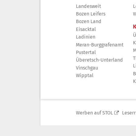
Landesweit
L
Bozen Leifers
W
Bozen Land
K
Eisacktal
Ü
Ladinien
K
Meran-Burggrafenamt
M
Pustertal
T
Überetsch-Unterland
L
Vinschgau
B
Wipptal
K
Werben auf STOL
Leser