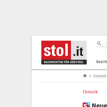
Bezir
»
Chronik
Chronik

Neue