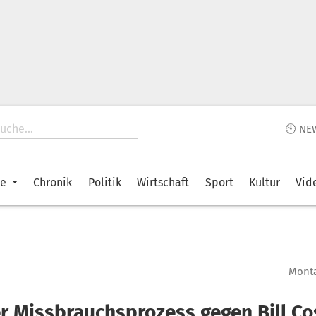
🕙 NE
ke
Chronik
Politik
Wirtschaft
Sport
Kultur
Vid
Monta
r Missbrauchsprozess gegen Bill C