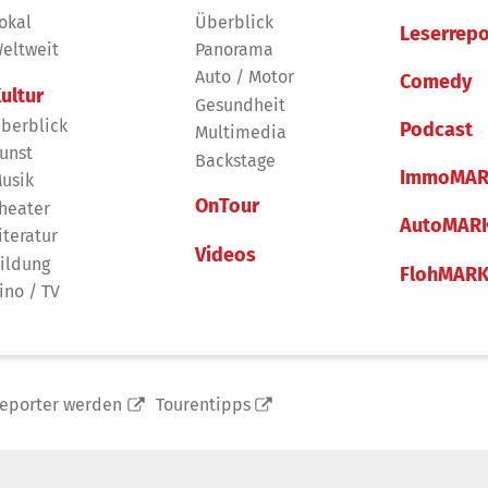
okal
Überblick
Leserrepo
eltweit
Panorama
Auto / Motor
Comedy
ultur
Gesundheit
berblick
Podcast
Multimedia
unst
Backstage
ImmoMAR
usik
OnTour
heater
AutoMAR
iteratur
Videos
ildung
FlohMAR
ino / TV
reporter werden
Tourentipps