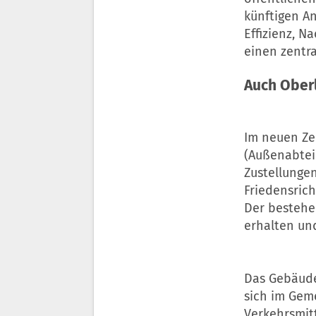
künftigen A
Effizienz, N
einen zentra
Auch Oberl
Im neuen Ze
(Außenabte
Zustellungen
Friedensric
Der bestehe
erhalten un
Das Gebäude
sich im Gem
Verkehrsmit