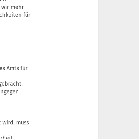
 wir mehr
chkeiten für
es Amts für
gebracht.
hingegen
 wird, muss
rheit,