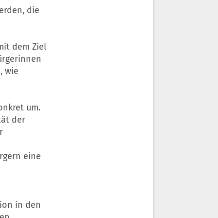
erden, die
mit dem Ziel
Bürgerinnen
, wie
onkret um.
tät der
r
rgern eine
ion in den
den