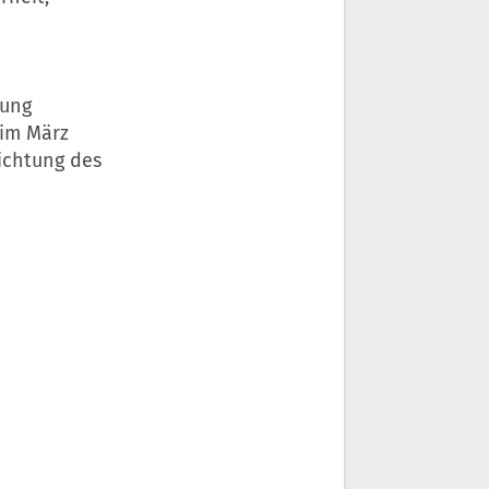
rung
 im März
ichtung des