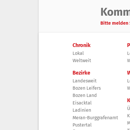
Komm
Bitte melden 
Chronik
P
Lokal
L
Weltweit
W
Bezirke
W
Landesweit
L
Bozen Leifers
W
Bozen Land
K
Eisacktal
Ü
Ladinien
K
Meran-Burggrafenamt
M
Pustertal