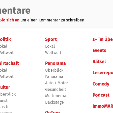
entare
Sie sich an
um einen Kommentar zu schreiben
olitik
Sport
s+ im Übe
okal
Lokal
Events
eltweit
Weltweit
Rätsel
irtschaft
Panorama
okal
Überblick
Leserrepo
eltweit
Panorama
Auto / Motor
Comedy
ultur
Gesundheit
berblick
Podcast
Multimedia
unst
Backstage
ImmoMAR
usik
OnTour