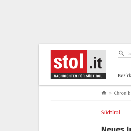
Bezir
»
Chronik
Südtirol
Neues J