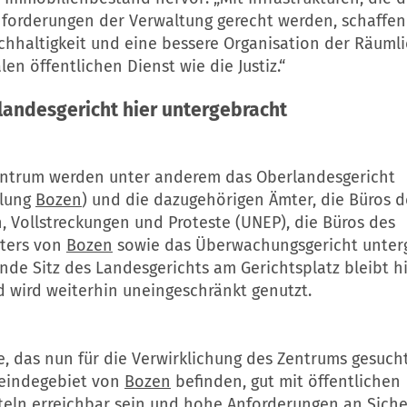
nforderungen der Verwaltung gerecht werden, schaffen
achhaltigkeit und eine bessere Organisation der Räumli
len öffentlichen Dienst wie die Justiz.“
andesgericht hier untergebracht
ntrum werden unter anderem das Oberlandesgericht
ilung
Bozen
) und die dazugehörigen Ämter, die Büros d
, Vollstreckungen und Proteste (UNEP), die Büros des
hters von
Bozen
sowie das Überwachungsgericht unter
nde Sitz des Landesgerichts am Gerichtsplatz bleibt 
d wird weiterhin uneingeschränkt genutzt.
, das nun für die Verwirklichung des Zentrums gesucht
eindegebiet von
Bozen
befinden, gut mit öffentlichen
teln erreichbar sein und hohe Anforderungen an Siche