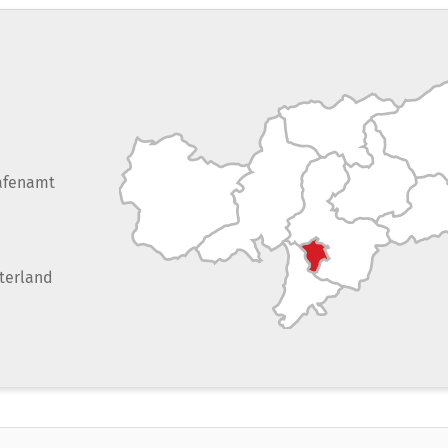
afenamt
terland