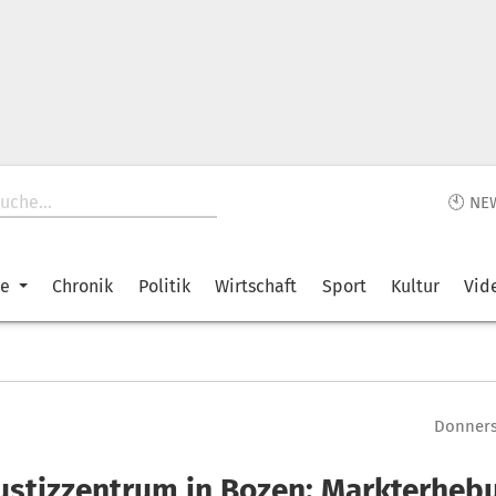
🕙 NE
ke
Chronik
Politik
Wirtschaft
Sport
Kultur
Vid
Donnerst
ustizzentrum in Bozen: Markterheb