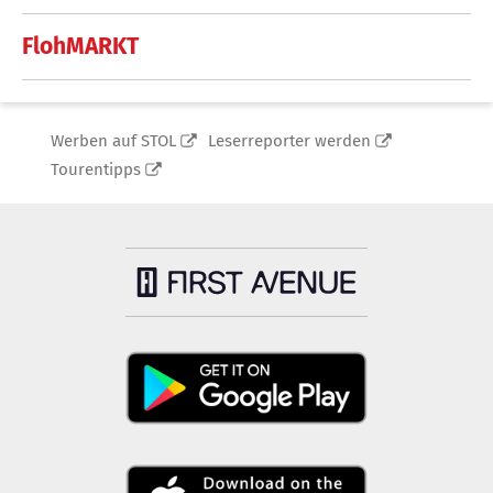
FlohMARKT
Werben auf STOL
Leserreporter werden
Tourentipps