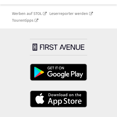
Werben auf STOL
Leserreporter werden
Tourentipps