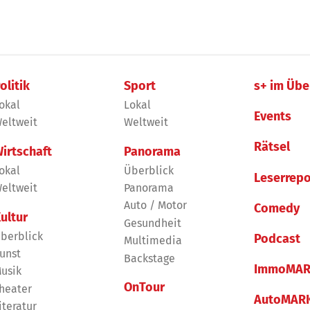
olitik
Sport
s+ im Übe
okal
Lokal
Events
eltweit
Weltweit
Rätsel
irtschaft
Panorama
okal
Überblick
Leserrepo
eltweit
Panorama
Auto / Motor
Comedy
ultur
Gesundheit
berblick
Podcast
Multimedia
unst
Backstage
ImmoMAR
usik
OnTour
heater
AutoMAR
iteratur