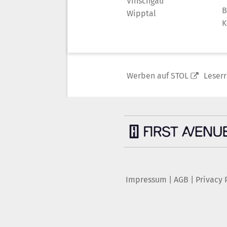
Vinschgau
B
Wipptal
K
Werben auf STOL
Leser
Impressum
|
AGB
|
Privacy 