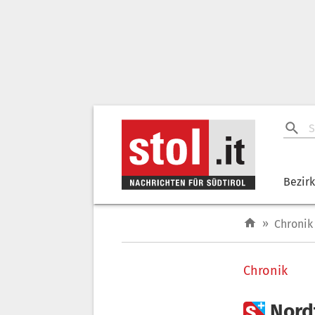
Bezir
»
Chronik
Chronik

Nordt