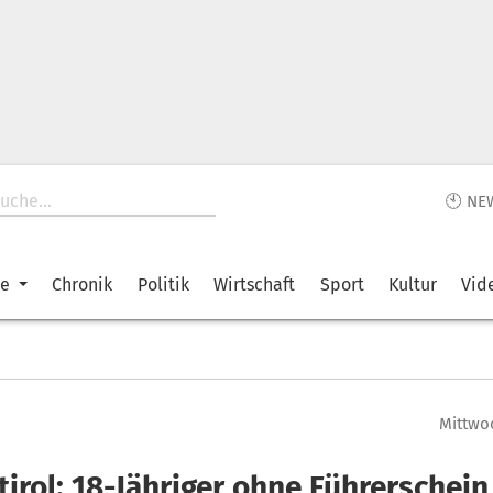
🕙 NE
ke
Chronik
Politik
Wirtschaft
Sport
Kultur
Vid
Mittwoc
irol: 18-Jähriger ohne Führerschein