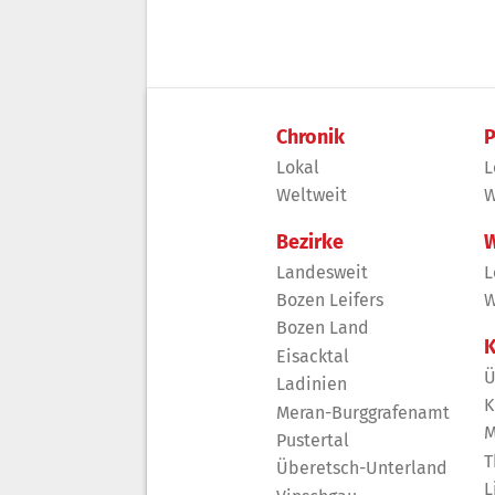
Chronik
P
Lokal
L
Weltweit
W
Bezirke
W
Landesweit
L
Bozen Leifers
W
Bozen Land
K
Eisacktal
Ü
Ladinien
K
Meran-Burggrafenamt
M
Pustertal
T
Überetsch-Unterland
L