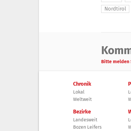
Nordtirol
Komm
Bitte melden 
Chronik
P
Lokal
L
Weltweit
W
Bezirke
W
Landesweit
L
Bozen Leifers
W