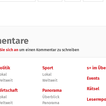
entare
Sie sich an
um einen Kommentar zu schreiben
olitik
Sport
s+ im Übe
okal
Lokal
Events
eltweit
Weltweit
Rätsel
irtschaft
Panorama
okal
Überblick
Leserrepo
eltweit
Panorama