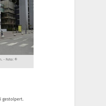
n. -
Foto: ©
 gestolpert.