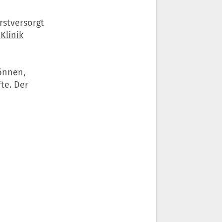
rstversorgt
Klinik
önnen,
fte. Der