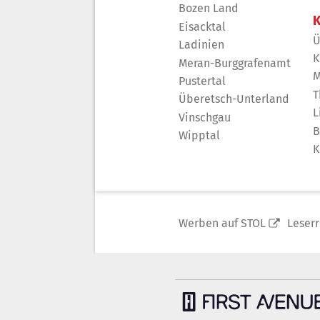
Bozen Land
K
Eisacktal
Ü
Ladinien
K
Meran-Burggrafenamt
M
Pustertal
T
Überetsch-Unterland
L
Vinschgau
B
Wipptal
K
Werben auf STOL
Leser