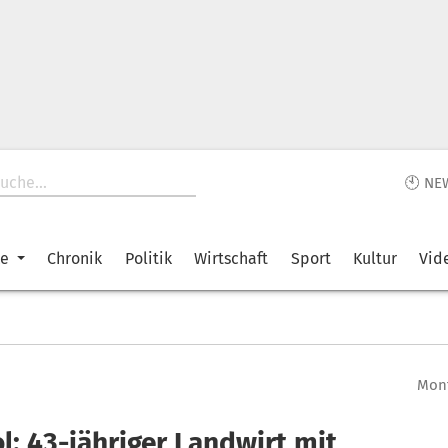
🕙 NE
ke
Chronik
Politik
Wirtschaft
Sport
Kultur
Vid
Mont
l: 43-jähriger Landwirt mit