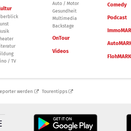
Auto / Motor
Comedy
ultur
Gesundheit
berblick
Podcast
Multimedia
unst
Backstage
ImmoMAR
usik
OnTour
heater
AutoMAR
iteratur
Videos
ildung
FlohMAR
ino / TV
reporter werden
Tourentipps