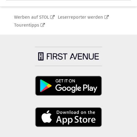
Werben auf STOL
Leserreporter werden
Tourentipps