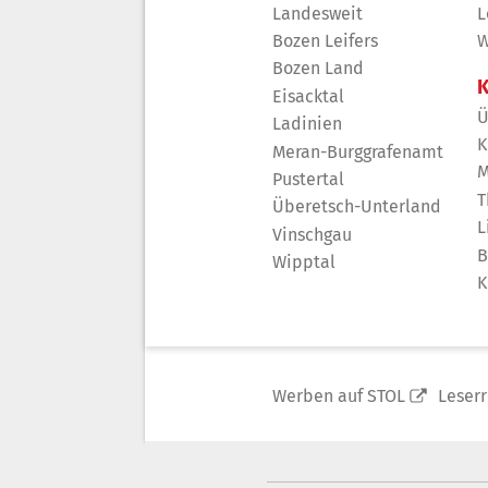
Landesweit
L
Bozen Leifers
W
Bozen Land
K
Eisacktal
Ü
Ladinien
K
Meran-Burggrafenamt
M
Pustertal
T
Überetsch-Unterland
L
Vinschgau
B
Wipptal
K
Werben auf STOL
Leser