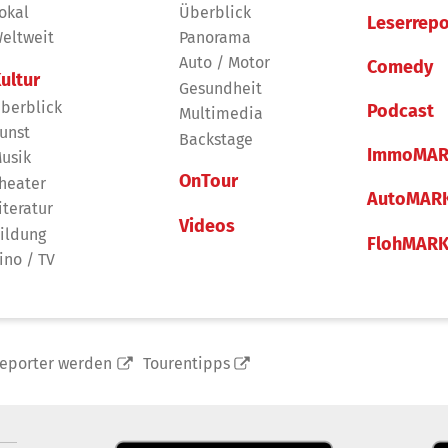
okal
Überblick
Leserrepo
eltweit
Panorama
Auto / Motor
Comedy
ultur
Gesundheit
berblick
Podcast
Multimedia
unst
Backstage
ImmoMAR
usik
OnTour
heater
AutoMAR
iteratur
Videos
ildung
FlohMAR
ino / TV
reporter werden
Tourentipps