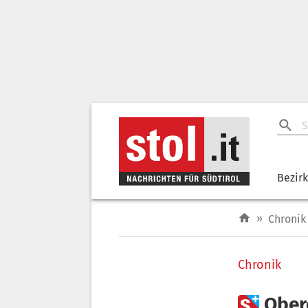
Bezir
»
Chronik
Chronik

Ober