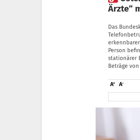
Ärzte“ 
Das Bundesk
Telefonbetr
erkennbaren
Person befin
stationärer
Beträge von 