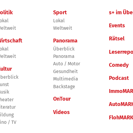
olitik
Sport
s+ im Übe
okal
Lokal
Events
eltweit
Weltweit
Rätsel
irtschaft
Panorama
okal
Überblick
Leserrepo
eltweit
Panorama
Auto / Motor
Comedy
ultur
Gesundheit
berblick
Podcast
Multimedia
unst
Backstage
ImmoMAR
usik
OnTour
heater
AutoMAR
iteratur
Videos
ildung
FlohMAR
ino / TV