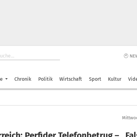
🕙 NE
ke
Chronik
Politik
Wirtschaft
Sport
Kultur
Vid
Mittwoc
reich: Perfider Telefonbetrug – „Fa