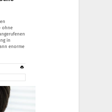
den
– ohne
 angerufenen
ng in
 dann enorme