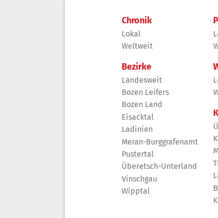
Chronik
P
Lokal
L
Weltweit
W
Bezirke
W
Landesweit
L
Bozen Leifers
W
Bozen Land
K
Eisacktal
Ü
Ladinien
K
Meran-Burggrafenamt
M
Pustertal
T
Überetsch-Unterland
L
Vinschgau
B
Wipptal
K