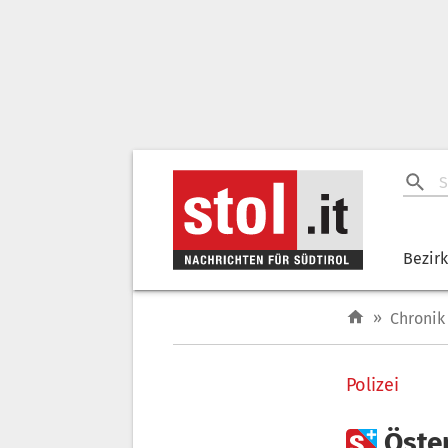
Bezir
»
Chronik
Polizei

Öster