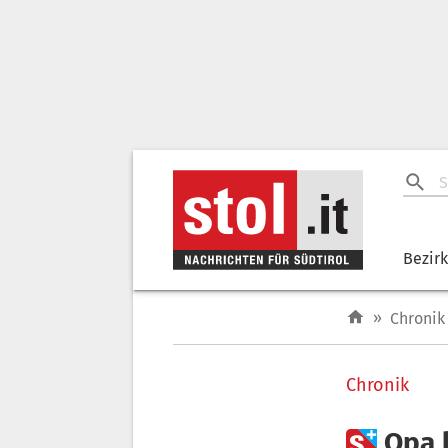
Bezir
»
Chronik
Chronik

Opa l