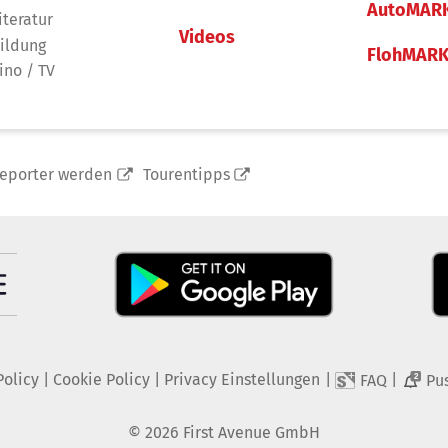
AutoMAR
iteratur
Videos
ildung
FlohMAR
ino / TV
reporter werden
Tourentipps
Policy
|
Cookie Policy
|
Privacy Einstellungen
|
|
FAQ
Pu
2
©
2026
First Avenue GmbH