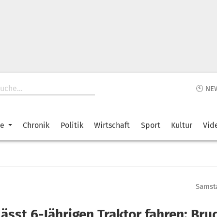
🕙 NE
ke
Chronik
Politik
Wirtschaft
Sport
Kultur
Vid
Samsta
ässt 6-Jährigen Traktor fahren: Bru