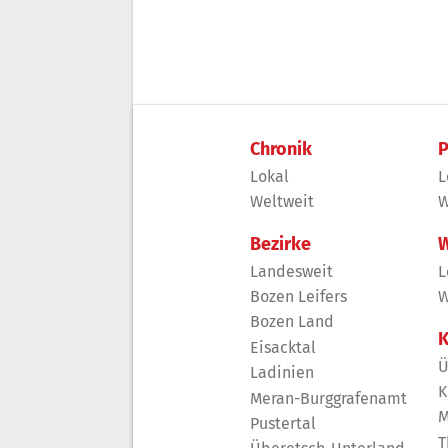
Chronik
P
Lokal
L
Weltweit
W
Bezirke
W
Landesweit
L
Bozen Leifers
W
Bozen Land
K
Eisacktal
Ü
Ladinien
K
Meran-Burggrafenamt
M
Pustertal
T