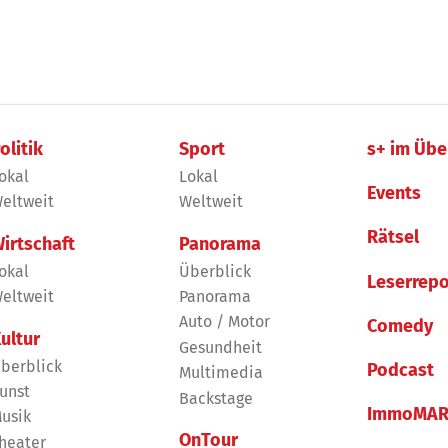
olitik
Sport
s+ im Übe
okal
Lokal
Events
eltweit
Weltweit
Rätsel
irtschaft
Panorama
okal
Überblick
Leserrepo
eltweit
Panorama
Auto / Motor
Comedy
ultur
Gesundheit
berblick
Podcast
Multimedia
unst
Backstage
ImmoMAR
usik
OnTour
heater