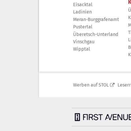
K
Eisacktal
Ü
Ladinien
K
Meran-Burggrafenamt
M
Pustertal
T
Überetsch-Unterland
L
Vinschgau
B
Wipptal
K
Werben auf STOL
Leser