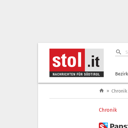
Bezir
»
Chronik
Chronik

Paps