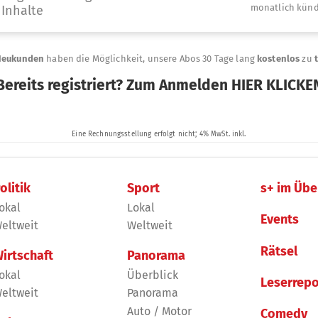
olitik
Sport
s+ im Übe
okal
Lokal
Events
eltweit
Weltweit
Rätsel
irtschaft
Panorama
okal
Überblick
Leserrepo
eltweit
Panorama
Auto / Motor
Comedy