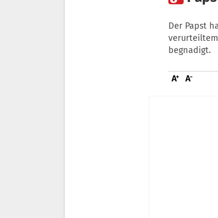
Der Papst h
verurteilte
begnadigt.