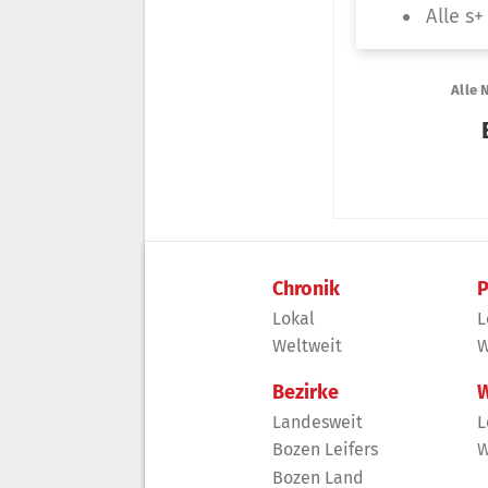
Chronik
P
Lokal
L
Weltweit
W
Bezirke
W
Landesweit
L
Bozen Leifers
W
Bozen Land