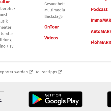
ultur
Gesundheit
berblick
Podcast
Multimedia
unst
Backstage
ImmoMAR
usik
OnTour
heater
AutoMAR
iteratur
Videos
ildung
FlohMAR
ino / TV
reporter werden
Tourentipps