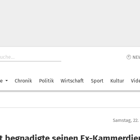
🕙 NE
ke
Chronik
Politik
Wirtschaft
Sport
Kultur
Vid
Samstag, 22
t begnadigte seinen Ex-Kammerdie