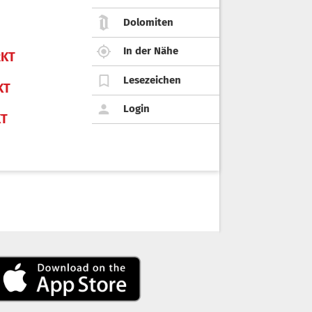
Dolomiten
In der Nähe
KT
Lesezeichen
KT
Login
KT