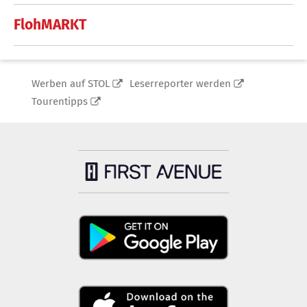
FlohMARKT
Werben auf STOL
Leserreporter werden
Tourentipps