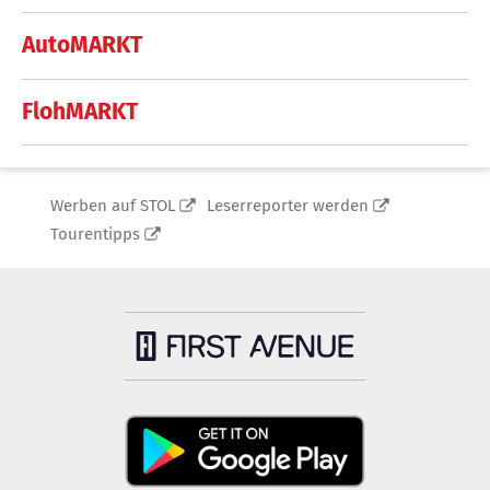
AutoMARKT
FlohMARKT
Werben auf STOL
Leserreporter werden
Tourentipps