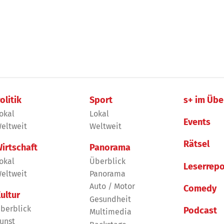
olitik
Sport
s+ im Übe
okal
Lokal
Events
eltweit
Weltweit
Rätsel
irtschaft
Panorama
okal
Überblick
Leserrepo
eltweit
Panorama
Auto / Motor
Comedy
ultur
Gesundheit
berblick
Podcast
Multimedia
unst