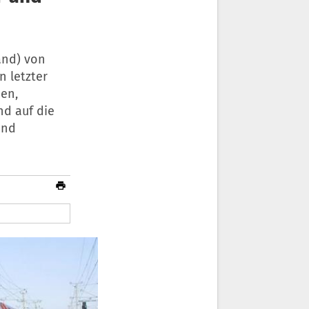
Land) von
n letzter
nen,
nd auf die
und