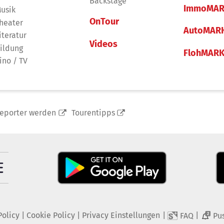
Backstage
ImmoMAR
usik
OnTour
heater
AutoMAR
iteratur
Videos
ildung
FlohMAR
ino / TV
reporter werden
Tourentipps
Policy
|
Cookie Policy
|
Privacy Einstellungen
|
|
FAQ
Pu
2