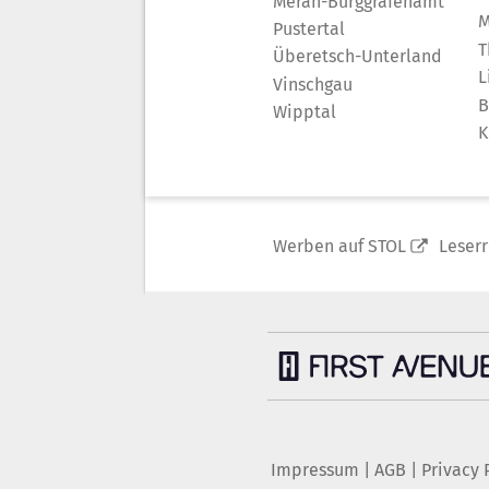
Meran-Burggrafenamt
M
Pustertal
T
Überetsch-Unterland
L
Vinschgau
B
Wipptal
K
Werben auf STOL
Leser
Impressum
|
AGB
|
Privacy 