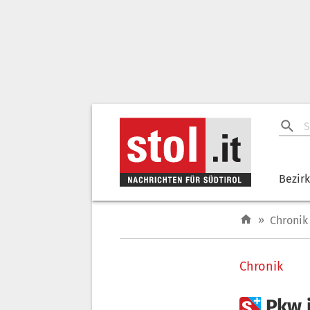
Bezir
»
Chronik
Chronik

Pkw i