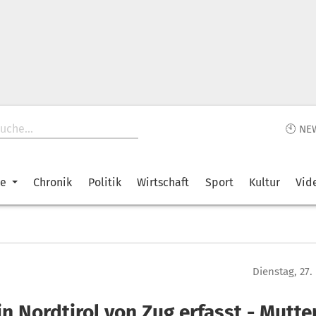
🕙 NE
ke
Chronik
Politik
Wirtschaft
Sport
Kultur
Vid
Dienstag, 27
n Nordtirol von Zug erfasst - Mutte