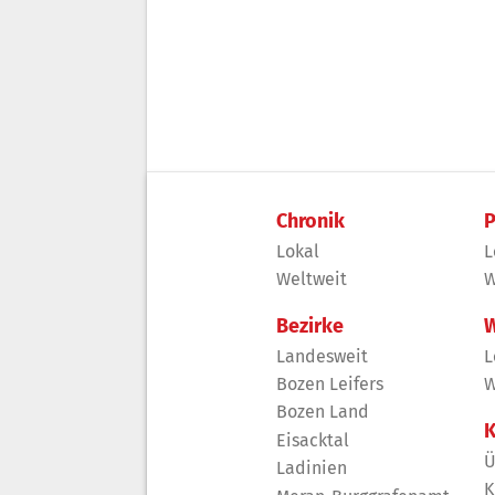
Chronik
P
Lokal
L
Weltweit
W
Bezirke
W
Landesweit
L
Bozen Leifers
W
Bozen Land
K
Eisacktal
Ü
Ladinien
K