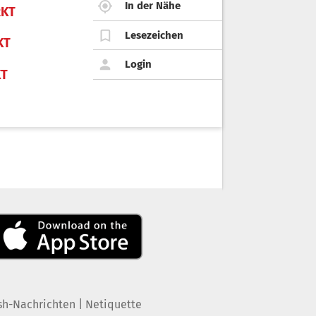
In der Nähe
KT
Lesezeichen
KT
Login
KT
|
sh-Nachrichten
Netiquette