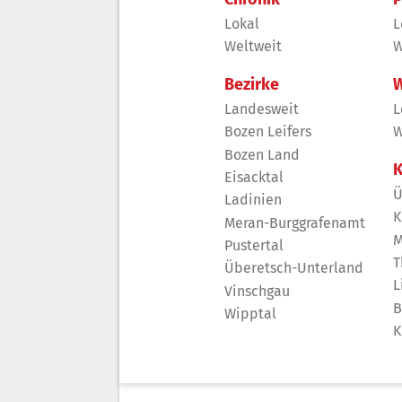
Lokal
L
Weltweit
W
Bezirke
W
Landesweit
L
Bozen Leifers
W
Bozen Land
K
Eisacktal
Ü
Ladinien
K
Meran-Burggrafenamt
M
Pustertal
T
Überetsch-Unterland
L
Vinschgau
B
Wipptal
K