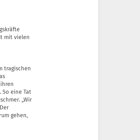
e
gskräfte
t mit vielen
m tragischen
as
 ihren
 So eine Tat
tschmer. „Wir
 Der
arum gehen,