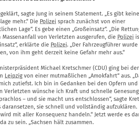
 geklärt, sagte Jung in seinem Statement. „Es gibt kein
lage mehr.“ Die
Polizei
sprach zunächst von einer
lichen Lage“. Es gebe einen „Großeinsatz“. „Die Rettun
 Massenanfall von Verletzten ausgerufen, die
Polizei
is
insatz“, erklärte die
Polizei
. „Der Fahrzeugführer wurde
n, von ihm geht derzeit keine Gefahr mehr aus.“
nisterpräsident Michael Kretschmer (CDU) ging bei de
in
Leipzig
von einer mutmaßlichen „Amokfahrt“ aus. „D
mich zutiefst. Ich bin in Gedanken bei den Opfern und
n Verletzten wünsche ich Kraft und schnelle Genesung.
rachlos – und sie macht uns entschlossen“, sagte Kre
 daransetzen, sie schnell und vollständig aufzuklären.
 wird mit aller Konsequenz handeln.“ Jetzt werde es d
 da zu sein. „Sachsen hält zusammen.