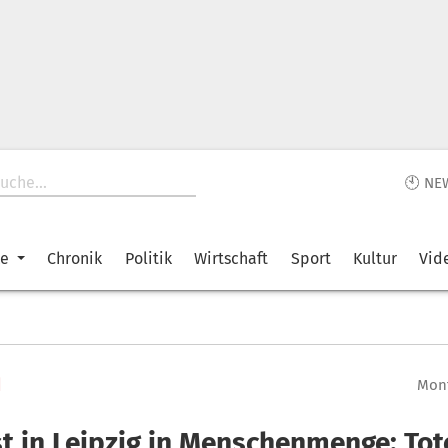
🕙 NE
ke
Chronik
Politik
Wirtschaft
Sport
Kultur
Vid
d
Mont
st in Leipzig in Menschenmenge: To