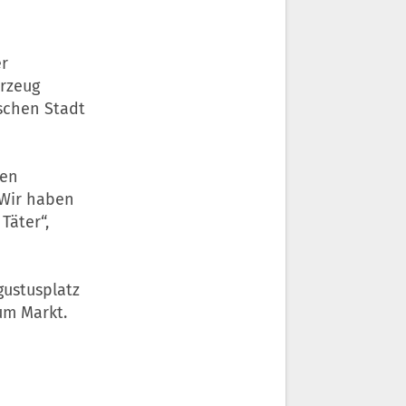
er
hrzeug
schen Stadt
ren
„Wir haben
Täter“,
gustusplatz
um Markt.
d