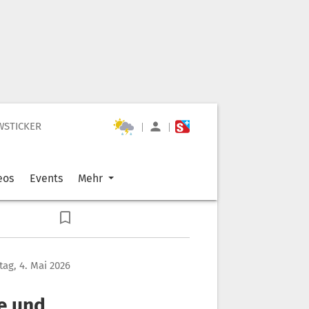
WSTICKER
|
|
eos
Events
Mehr
ag, 4. Mai 2026
te und