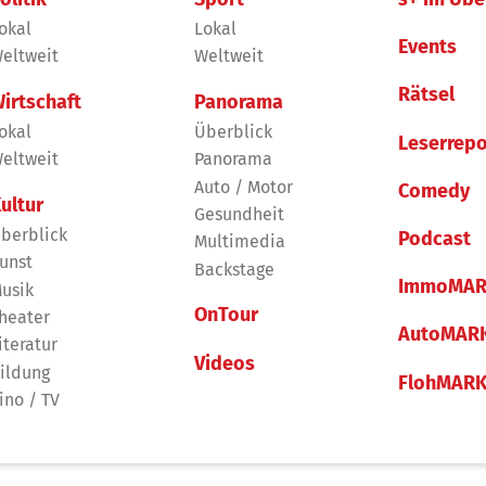
okal
Lokal
Events
eltweit
Weltweit
Rätsel
irtschaft
Panorama
okal
Überblick
Leserrepo
eltweit
Panorama
Auto / Motor
Comedy
ultur
Gesundheit
berblick
Podcast
Multimedia
unst
Backstage
ImmoMAR
usik
OnTour
heater
AutoMAR
iteratur
Videos
ildung
FlohMAR
ino / TV