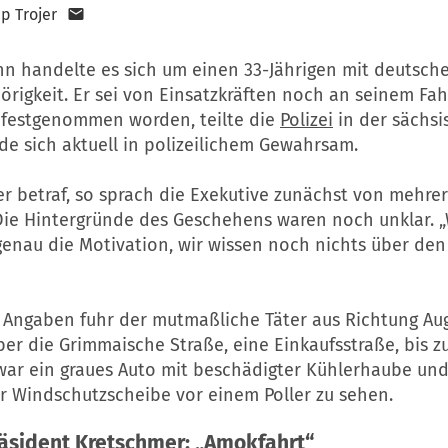
pp Trojer
n handelte es sich um einen 33-Jährigen mit deutsch
rigkeit. Er sei von Einsatzkräften noch an seinem Fa
d festgenommen worden, teilte die
Polizei
in der sächsi
nde sich aktuell in polizeilichem Gewahrsam.
er betraf, so sprach die Exekutive zunächst von mehre
 Die Hintergründe des Geschehens waren noch unklar. 
enau die Motivation, wir wissen noch nichts über den 
 Angaben fuhr der mutmaßliche Täter aus Richtung Au
r die Grimmaische Straße, eine Einkaufsstraße, bis z
 war ein graues Auto mit beschädigter Kühlerhaube un
er Windschutzscheibe vor einem Poller zu sehen.
äsident Kretschmer: „Amokfahrt“