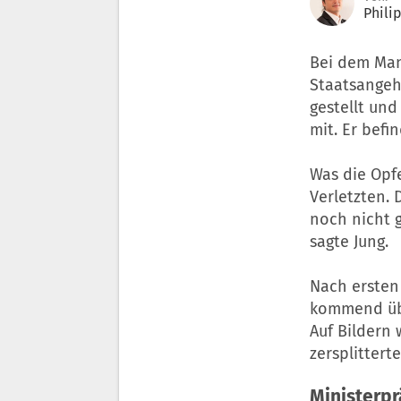
Phili
Bei dem Man
Staatsangehö
gestellt un
mit. Er befi
Was die Opf
Verletzten.
noch nicht g
sagte Jung.
Nach ersten
kommend übe
Auf Bildern
zersplittert
Ministerpr