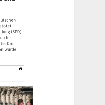
deutschen
etötet
 Jung (SPD)
nächst
te. Drei
ben wurde