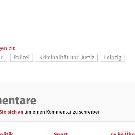
en zu:
nd
Polizei
Kriminalität und Justiz
Leipzig
entare
Sie sich an
um einen Kommentar zu schreiben
olitik
Sport
s+ im Übe