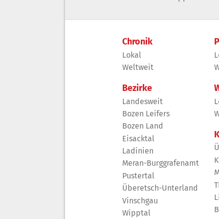
Chronik
P
Lokal
L
Weltweit
W
Bezirke
W
Landesweit
L
Bozen Leifers
W
Bozen Land
K
Eisacktal
Ü
Ladinien
K
Meran-Burggrafenamt
M
Pustertal
T
Überetsch-Unterland
L
Vinschgau
B
Wipptal