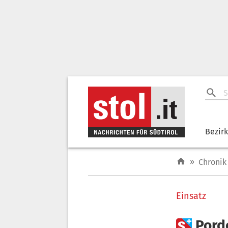
Bezir
»
Chronik
Einsatz

Pord