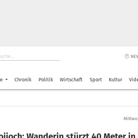
🕙 NE
ke
Chronik
Politik
Wirtschaft
Sport
Kultur
Vid
Mittwoc
oijoch: Wanderin stürzt 40 Meter in