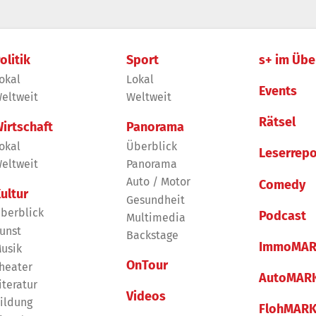
olitik
Sport
s+ im Übe
okal
Lokal
Events
eltweit
Weltweit
Rätsel
irtschaft
Panorama
okal
Überblick
Leserrepo
eltweit
Panorama
Auto / Motor
Comedy
ultur
Gesundheit
berblick
Podcast
Multimedia
unst
Backstage
ImmoMAR
usik
OnTour
heater
AutoMAR
iteratur
Videos
ildung
FlohMAR