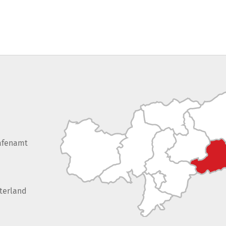
afenamt
terland