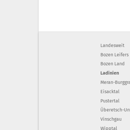
Landesweit
Bozen Leifers
Bozen Land
Ladinien
Meran-Burggr
Eisacktal
Pustertal
Überetsch-Un
Vinschgau
Wipptal