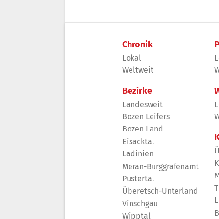
Chronik
P
Lokal
L
Weltweit
W
Bezirke
W
Landesweit
L
Bozen Leifers
W
Bozen Land
K
Eisacktal
Ü
Ladinien
K
Meran-Burggrafenamt
M
Pustertal
T
Überetsch-Unterland
L
Vinschgau
B
Wipptal