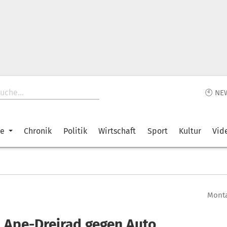
🕙 NE
ke
Chronik
Politik
Wirtschaft
Sport
Kultur
Vid
Monta
: Ape-Dreirad gegen Auto