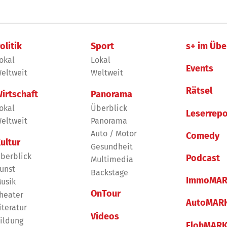
olitik
Sport
s+ im Übe
okal
Lokal
Events
eltweit
Weltweit
Rätsel
irtschaft
Panorama
okal
Überblick
Leserrepo
eltweit
Panorama
Auto / Motor
Comedy
ultur
Gesundheit
berblick
Podcast
Multimedia
unst
Backstage
ImmoMAR
usik
OnTour
heater
AutoMAR
iteratur
Videos
ildung
FlohMAR