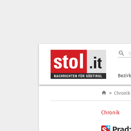
Bezir
»
Chronik
Chronik

Prad