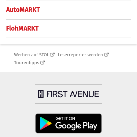
AutoMARKT
FlohMARKT
Werben auf STOL
Leserreporter werden
Tourentipps