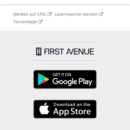
Werben auf STOL
Leserreporter werden
Tourentipps