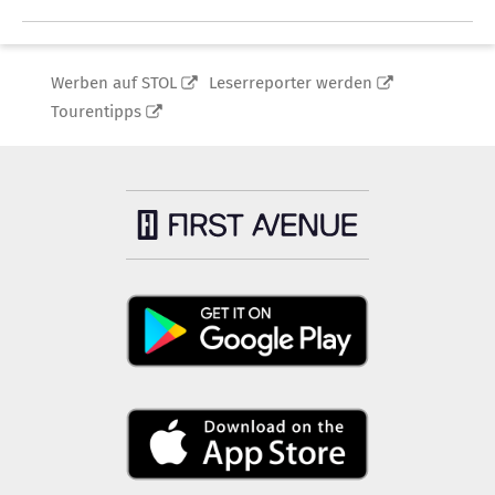
Werben auf STOL
Leserreporter werden
Tourentipps