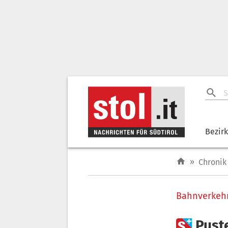
Bezir
»
Chronik
Bahnverkeh

Pust