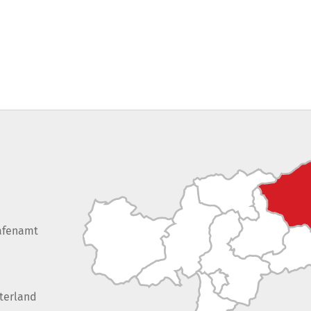
afenamt
terland