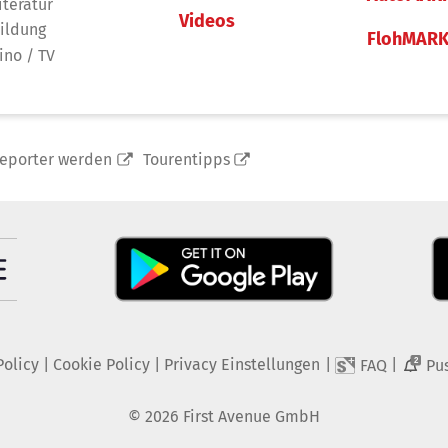
iteratur
Videos
ildung
FlohMAR
ino / TV
reporter werden
Tourentipps
Policy
|
Cookie Policy
|
Privacy Einstellungen
|
|
FAQ
Pu
2
©
2026
First Avenue GmbH