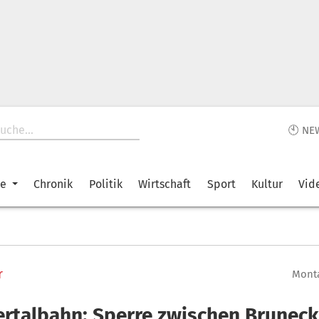
🕙 NE
ke
Chronik
Politik
Wirtschaft
Sport
Kultur
Vid
r
Monta
ertalbahn: Sperre zwischen Brunec