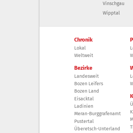
Vinschgau
Wipptal
Chronik
P
Lokal
L
Weltweit
W
Bezirke
W
Landesweit
L
Bozen Leifers
W
Bozen Land
K
Eisacktal
Ü
Ladinien
K
Meran-Burggrafenamt
M
Pustertal
T
Überetsch-Unterland