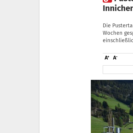
Innichen
Die Pustert
Wochen gespe
einschließli