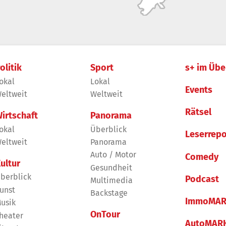
olitik
Sport
s+ im Übe
okal
Lokal
Events
eltweit
Weltweit
Rätsel
irtschaft
Panorama
okal
Überblick
Leserrepo
eltweit
Panorama
Auto / Motor
Comedy
ultur
Gesundheit
berblick
Podcast
Multimedia
unst
Backstage
ImmoMAR
usik
OnTour
heater
AutoMAR