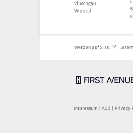
L
Vinschgau
B
Wipptal
K
Werben auf STOL
Leser
Impressum
|
AGB
|
Privacy 