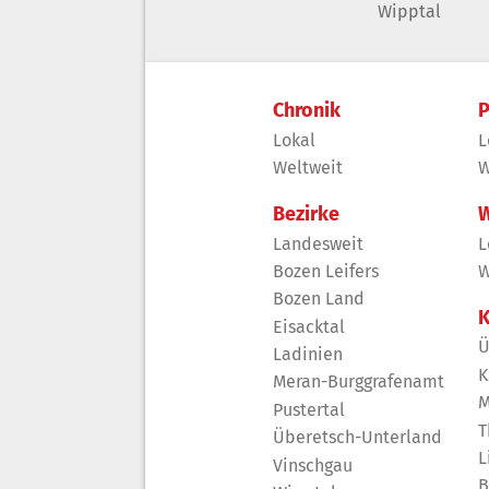
Wipptal
Chronik
P
Lokal
L
Weltweit
W
Bezirke
W
Landesweit
L
Bozen Leifers
W
Bozen Land
K
Eisacktal
Ü
Ladinien
K
Meran-Burggrafenamt
M
Pustertal
T
Überetsch-Unterland
L
Vinschgau
B