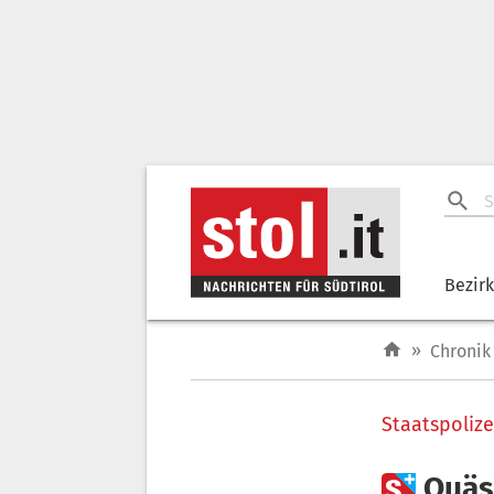
Bezir
»
Chronik
Staatspolize

Quäst