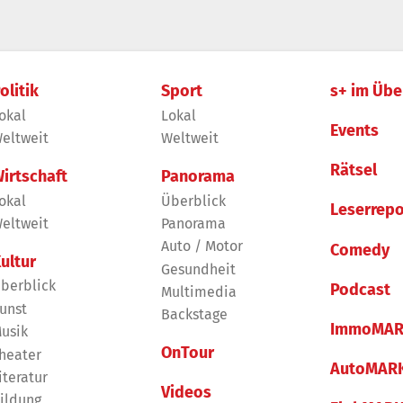
olitik
Sport
s+ im Übe
okal
Lokal
Events
eltweit
Weltweit
Rätsel
irtschaft
Panorama
okal
Überblick
Leserrepo
eltweit
Panorama
Auto / Motor
Comedy
ultur
Gesundheit
berblick
Podcast
Multimedia
unst
Backstage
ImmoMAR
usik
OnTour
heater
AutoMAR
iteratur
Videos
ildung