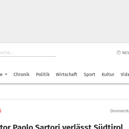
🕙 NE
ke
Chronik
Politik
Wirtschaft
Sport
Kultur
Vid
i
Donnersta
or Paolo Sartori verlässt Südtirol