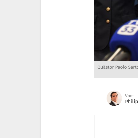
Quästor Paolo Sarto
Von:
Phili