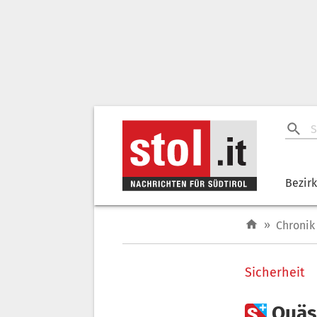
Bezir
»
Chronik
Sicherheit

Quäst