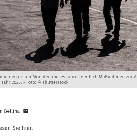
 in den ersten Monaten dieses Jahres deutlich Maßnahmen zur A
 Jahr 2025. -
Foto: © shutterstock
m Bellina
esen Sie hier.