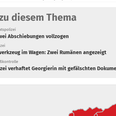
zu diesem Thema
atspolizei
wei Abschiebungen vollzogen
izei
werkzeug im Wagen: Zwei Rumänen angezeigt
ßkontrolle
izei verhaftet Georgierin mit gefälschten Dokum