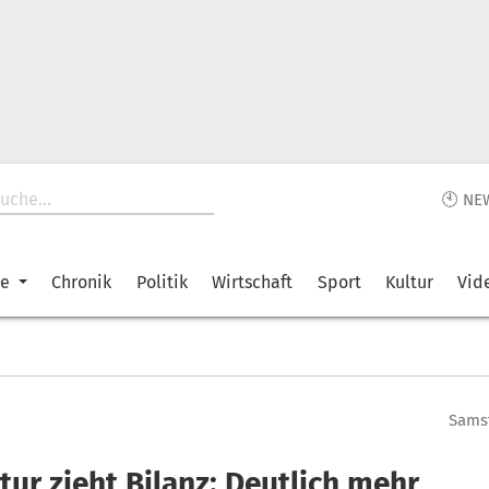
🕙 NE
ke
Chronik
Politik
Wirtschaft
Sport
Kultur
Vid
Samst
ur zieht Bilanz: Deutlich mehr