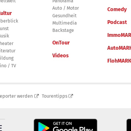
eltweit
Panorama
Auto / Motor
Comedy
ultur
Gesundheit
berblick
Podcast
Multimedia
unst
Backstage
ImmoMAR
usik
OnTour
heater
AutoMAR
iteratur
Videos
ildung
FlohMAR
ino / TV
reporter werden
Tourentipps