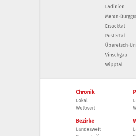
Ladinien
Meran-Burggr
Eisacktal
Pustertal
Überetsch-Un
Vinschgau
Wipptal
Chronik
P
Lokal
L
Weltweit
W
Bezirke
W
Landesweit
L