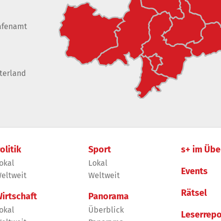
afenamt
terland
olitik
Sport
s+ im Übe
okal
Lokal
Events
eltweit
Weltweit
Rätsel
irtschaft
Panorama
okal
Überblick
Leserrepo