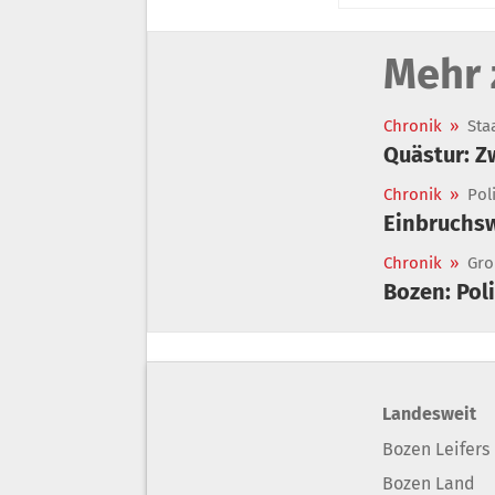
Mehr 
Chronik
»
Sta
Quästur: Z
Chronik
»
Pol
Einbruchs
Chronik
»
Gro
Bozen: Pol
Landesweit
Bozen Leifers
Bozen Land