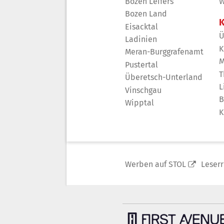
Bozen Leifers
W
Bozen Land
K
Eisacktal
Ü
Ladinien
K
Meran-Burggrafenamt
M
Pustertal
T
Überetsch-Unterland
L
Vinschgau
B
Wipptal
K
Werben auf STOL
Leser