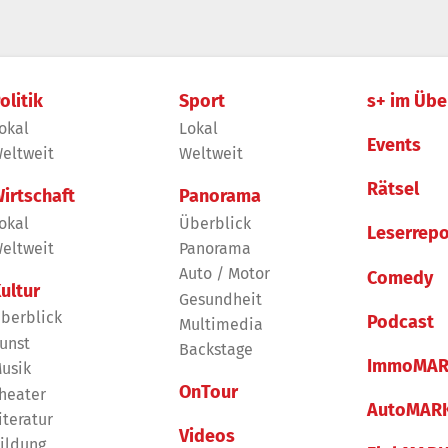
olitik
Sport
s+ im Übe
okal
Lokal
Events
eltweit
Weltweit
Rätsel
irtschaft
Panorama
okal
Überblick
Leserrepo
eltweit
Panorama
Auto / Motor
Comedy
ultur
Gesundheit
berblick
Podcast
Multimedia
unst
Backstage
ImmoMAR
usik
OnTour
heater
AutoMAR
iteratur
Videos
ildung