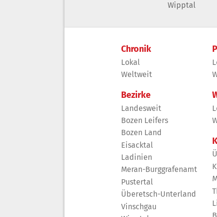
Wipptal
Chronik
P
Lokal
L
Weltweit
W
Bezirke
W
Landesweit
L
Bozen Leifers
W
Bozen Land
K
Eisacktal
Ü
Ladinien
K
Meran-Burggrafenamt
M
Pustertal
T
Überetsch-Unterland
L
Vinschgau
B