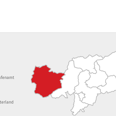
afenamt
terland