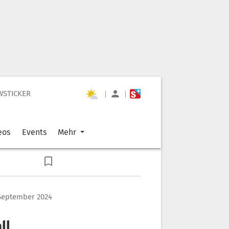
WSTICKER
|
|
eos
Events
Mehr
 September 2024
ll