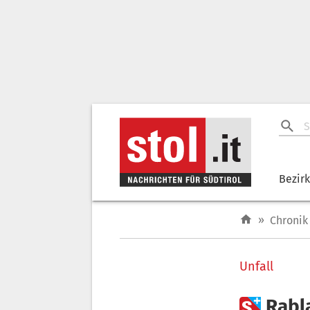
Bezir
»
Chronik
Unfall

Rabl