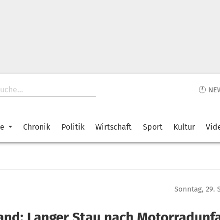
🕙 NE
ke
Chronik
Politik
Wirtschaft
Sport
Kultur
Vid
Sonntag, 29.
and: Langer Stau nach Motorradunfa