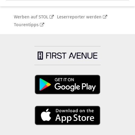
Werben auf STOL
Leserreporter werden
Tourentipps