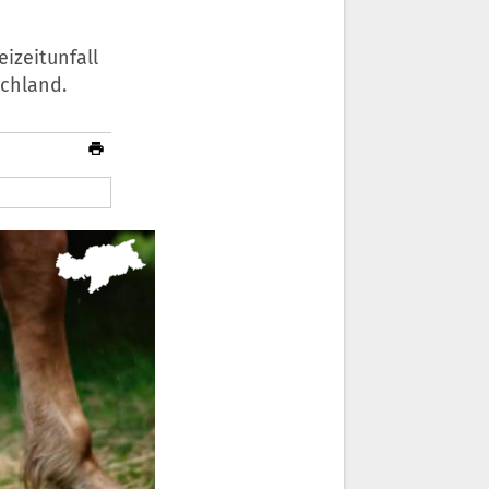
izeitunfall
schland.