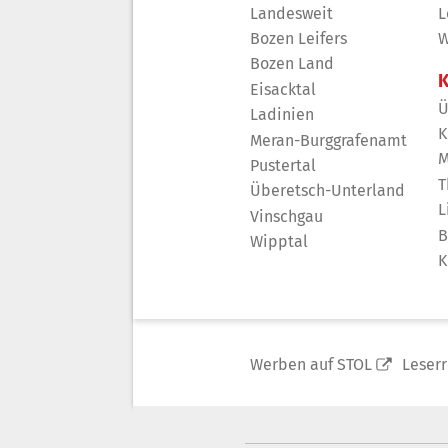
Landesweit
L
Bozen Leifers
W
Bozen Land
K
Eisacktal
Ü
Ladinien
K
Meran-Burggrafenamt
M
Pustertal
T
Überetsch-Unterland
L
Vinschgau
B
Wipptal
K
Werben auf STOL
Leser