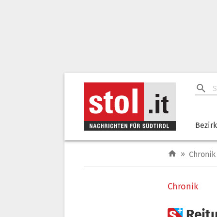
Bezir
»
Chronik
Chronik

Reitu