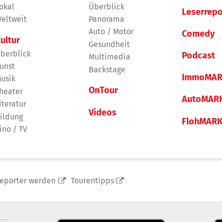
okal
Überblick
Leserrepo
eltweit
Panorama
Auto / Motor
Comedy
ultur
Gesundheit
berblick
Podcast
Multimedia
unst
Backstage
ImmoMAR
usik
OnTour
heater
AutoMAR
iteratur
Videos
ildung
FlohMAR
ino / TV
reporter werden
Tourentipps