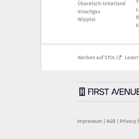
T
Überetsch-Unterland
L
Vinschgau
B
Wipptal
K
Werben auf STOL
Leser
Impressum
|
AGB
|
Privacy 