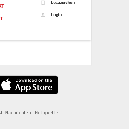
Lesezeichen
KT
Login
KT
|
sh-Nachrichten
Netiquette