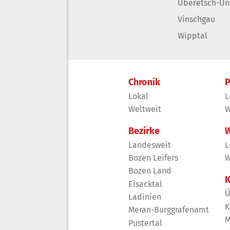
Überetsch-Un
Vinschgau
Wipptal
Chronik
P
Lokal
L
Weltweit
W
Bezirke
W
Landesweit
L
Bozen Leifers
W
Bozen Land
K
Eisacktal
Ü
Ladinien
K
Meran-Burggrafenamt
M
Pustertal