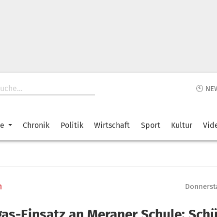
🕙 NE
ke
Chronik
Politik
Wirtschaft
Sport
Kultur
Vid
n
Donnersta
gas-Einsatz an Meraner Schule: Schü