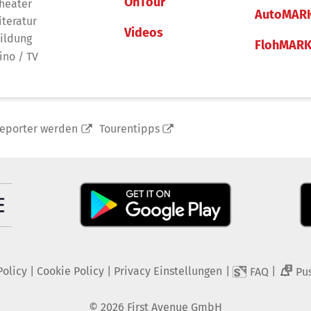
OnTour
heater
AutoMAR
iteratur
Videos
ildung
FlohMAR
ino / TV
reporter werden
Tourentipps
Policy
|
Cookie Policy
|
Privacy Einstellungen
|
|
FAQ
Pu
2
©
2026
First Avenue GmbH