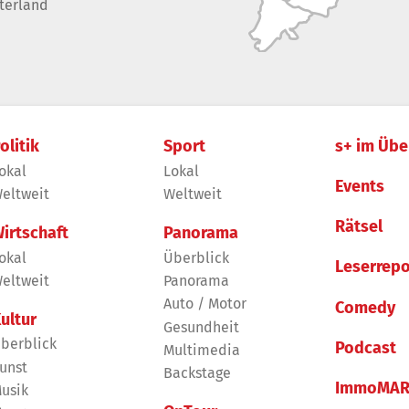
terland
olitik
Sport
s+ im Übe
okal
Lokal
Events
eltweit
Weltweit
Rätsel
irtschaft
Panorama
okal
Überblick
Leserrepo
eltweit
Panorama
Auto / Motor
Comedy
ultur
Gesundheit
berblick
Podcast
Multimedia
unst
Backstage
ImmoMAR
usik