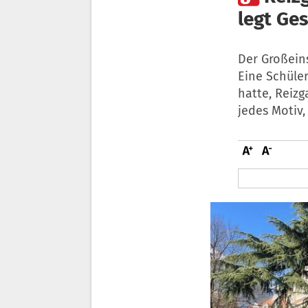
legt Ge
Der Großeins
Eine Schüle
hatte, Reiz
jedes Motiv,