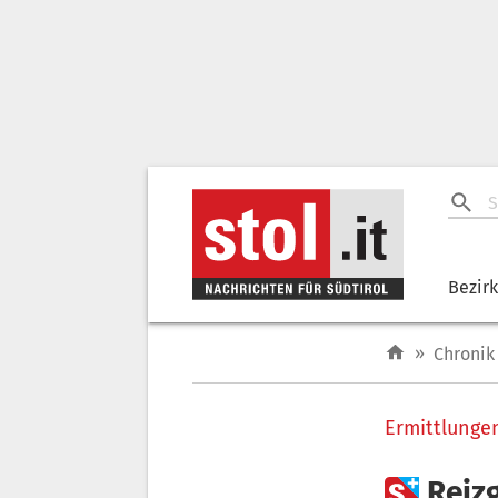
Bezir
»
Chronik
Ermittlunge

Reiz