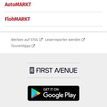
AutoMARKT
FlohMARKT
Werben auf STOL
Leserreporter werden
Tourentipps