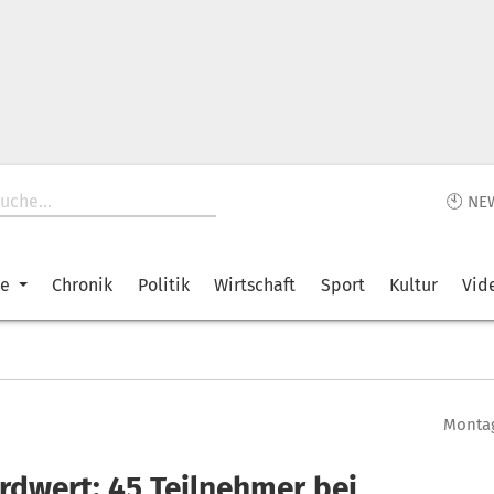
🕙 NE
ke
Chronik
Politik
Wirtschaft
Sport
Kultur
Vid
Montag
rdwert: 45 Teilnehmer bei