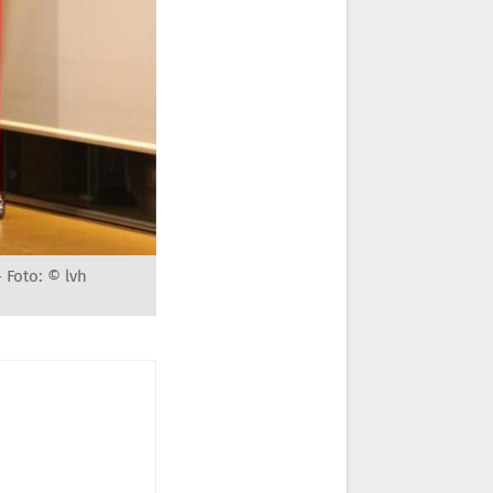
-
Foto: © lvh