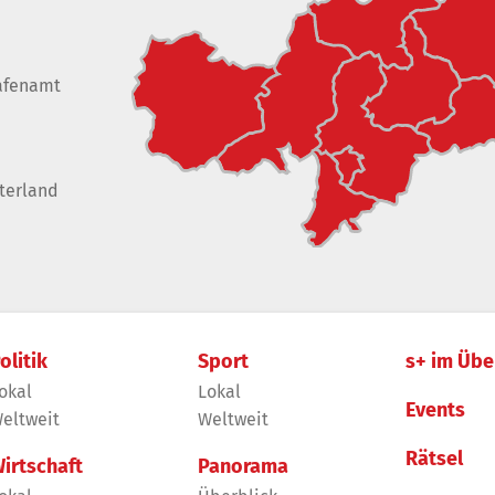
afenamt
terland
olitik
Sport
s+ im Übe
okal
Lokal
Events
eltweit
Weltweit
Rätsel
irtschaft
Panorama