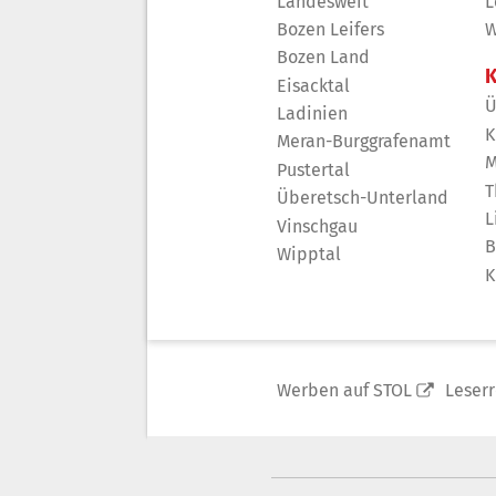
Landesweit
L
Bozen Leifers
W
Bozen Land
K
Eisacktal
Ü
Ladinien
K
Meran-Burggrafenamt
M
Pustertal
T
Überetsch-Unterland
L
Vinschgau
B
Wipptal
K
Werben auf STOL
Leser