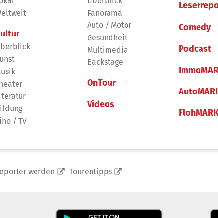
okal
Überblick
Leserrepo
eltweit
Panorama
Auto / Motor
Comedy
ultur
Gesundheit
berblick
Podcast
Multimedia
unst
Backstage
ImmoMAR
usik
OnTour
heater
AutoMAR
iteratur
Videos
ildung
FlohMAR
ino / TV
reporter werden
Tourentipps