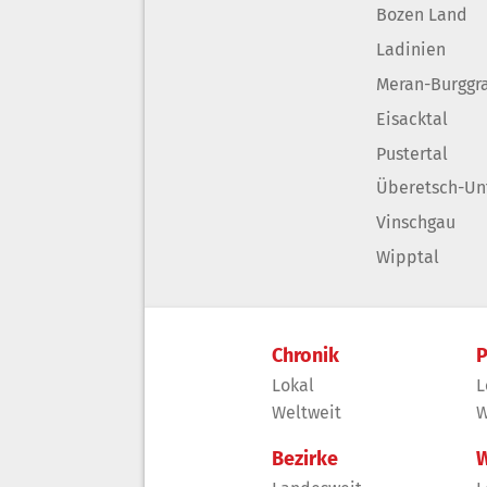
Bozen Land
Ladinien
Meran-Burggr
Eisacktal
Pustertal
Überetsch-Un
Vinschgau
Wipptal
Chronik
P
Lokal
L
Weltweit
W
Bezirke
W