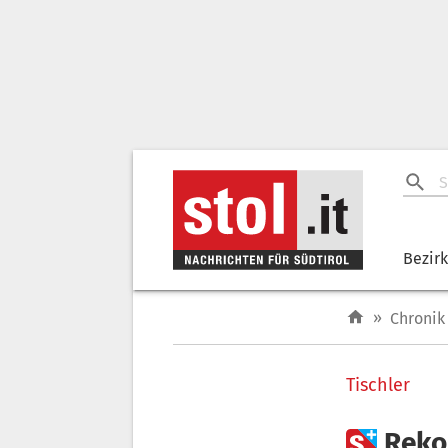
Bezir
»
Chronik
Tischler

Reko