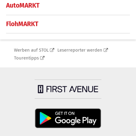
AutoMARKT
FlohMARKT
Werben auf STOL
Leserreporter werden
Tourentipps