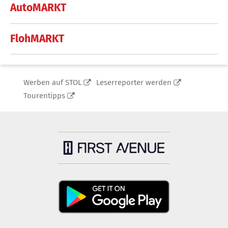
AutoMARKT
FlohMARKT
Werben auf STOL
Leserreporter werden
Tourentipps