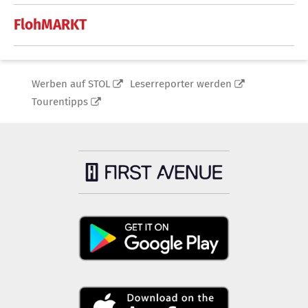
FlohMARKT
Werben auf STOL
Leserreporter werden
Tourentipps