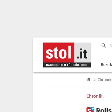
Bezir
»
Chronik
Chronik

Rolls