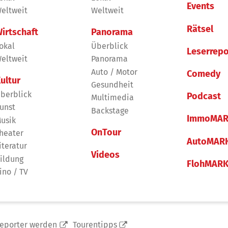
Events
eltweit
Weltweit
Rätsel
irtschaft
Panorama
okal
Überblick
Leserrepo
eltweit
Panorama
Auto / Motor
Comedy
ultur
Gesundheit
berblick
Podcast
Multimedia
unst
Backstage
ImmoMAR
usik
OnTour
heater
AutoMAR
iteratur
Videos
ildung
FlohMAR
ino / TV
reporter werden
Tourentipps