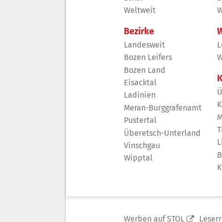
Weltweit
W
Bezirke
W
Landesweit
L
Bozen Leifers
W
Bozen Land
K
Eisacktal
Ü
Ladinien
K
Meran-Burggrafenamt
M
Pustertal
T
Überetsch-Unterland
L
Vinschgau
B
Wipptal
K
Werben auf STOL
Leser