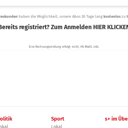
olitik
Sport
s+ im Übe
okal
Lokal