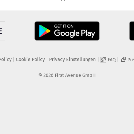
Policy
|
Cookie Policy
|
Privacy Einstellungen
|
|
FAQ
Pu
2
©
2026
First Avenue GmbH