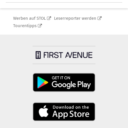
Werben auf STOL
Leserreporter werden
Tourentipps