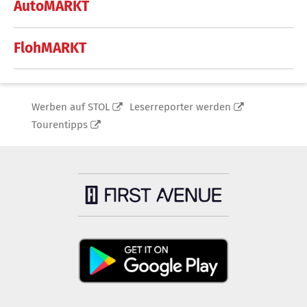
AutoMARKT
FlohMARKT
Werben auf STOL
Leserreporter werden
Tourentipps