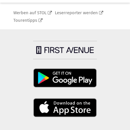
Werben auf STOL
Leserreporter werden
Tourentipps