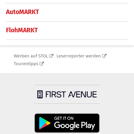
AutoMARKT
FlohMARKT
Werben auf STOL
Leserreporter werden
Tourentipps