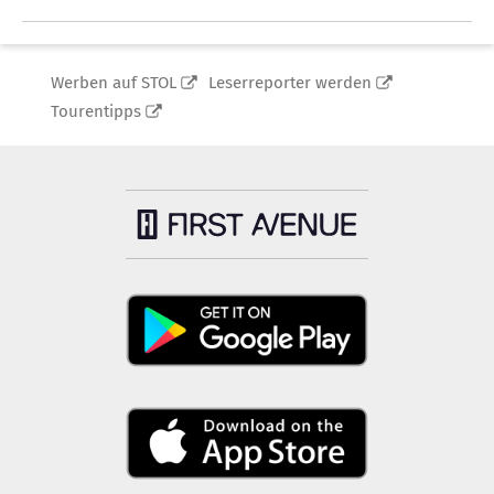
Werben auf STOL
Leserreporter werden
Tourentipps