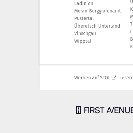
Ü
Ladinien
K
Meran-Burggrafenamt
M
Pustertal
T
Überetsch-Unterland
L
Vinschgau
B
Wipptal
K
Werben auf STOL
Leser