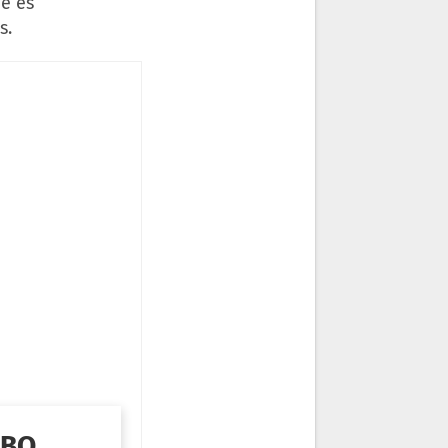
e es
s.