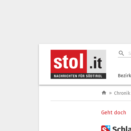
Bezir
»
Chronik
Geht doch

Schl