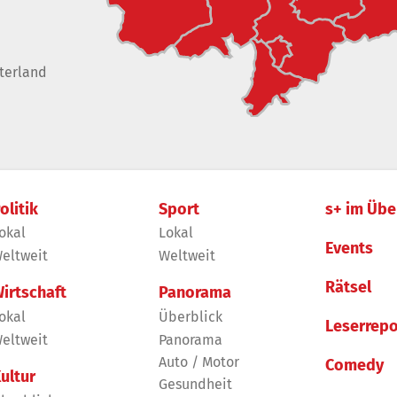
terland
olitik
Sport
s+ im Übe
okal
Lokal
Events
eltweit
Weltweit
Rätsel
irtschaft
Panorama
okal
Überblick
Leserrepo
eltweit
Panorama
Auto / Motor
Comedy
ultur
Gesundheit