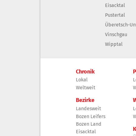
Eisacktal
Pustertal
Überetsch-Un
Vinschgau
Wipptal
Chronik
P
Lokal
L
Weltweit
W
Bezirke
W
Landesweit
L
Bozen Leifers
W
Bozen Land
K
Eisacktal