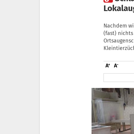
Lokalau
Nachdem wir
(fast) nicht
Ortsaugensc
Kleintierzü