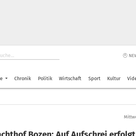
🕙 NE
ke
Chronik
Politik
Wirtschaft
Sport
Kultur
Vid
Mittwo
achthof Bozen: Auf Aufschrei erfolg