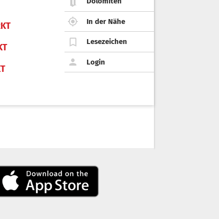
Dolomiten
In der Nähe
KT
Lesezeichen
KT
Login
KT