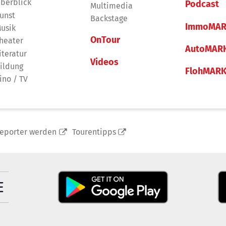
berblick
Podcast
Multimedia
unst
Backstage
ImmoMAR
usik
OnTour
heater
AutoMAR
iteratur
Videos
ildung
FlohMAR
ino / TV
reporter werden
Tourentipps